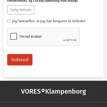
(bredformat), og i så høj opløsning som muligt
Vælg billede
Jeg bekræfter, at jeg har brugsret til billedet
Indsend
VORES
Klampenborg