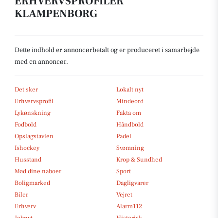
ERHVERVSPROFILER
KLAMPENBORG
Dette indhold er annoncørbetalt og er produceret i samarbejde
med en annoncør.
Det sker
Lokalt nyt
Erhvervsprofil
Mindeord
Lykønskning
Fakta om
Fodbold
Håndbold
Opslagstavlen
Padel
Ishockey
Svømning
Husstand
Krop & Sundhed
Mød dine naboer
Sport
Boligmarked
Dagligvarer
Biler
Vejret
Erhverv
Alarm112