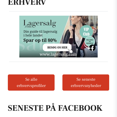
ERHVERV
Se alle
Se seneste
erhvervsprofiler
erhvervsnyheder
SENESTE PÅ FACEBOOK