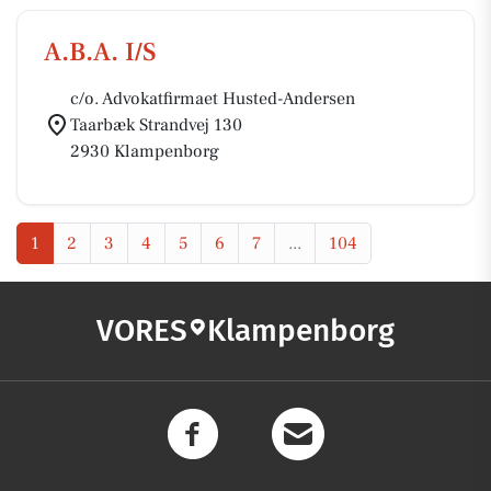
A.B.A. I/S
c/o. Advokatfirmaet Husted-Andersen
Taarbæk Strandvej 130
2930 Klampenborg
1
2
3
4
5
6
7
...
104
VORES
Klampenborg