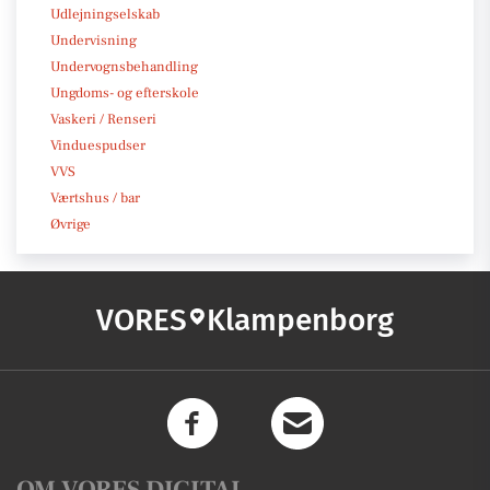
Udlejningselskab
Undervisning
Undervognsbehandling
Ungdoms- og efterskole
Vaskeri / Renseri
Vinduespudser
VVS
Værtshus / bar
Øvrige
VORES
Klampenborg
OM VORES DIGITAL