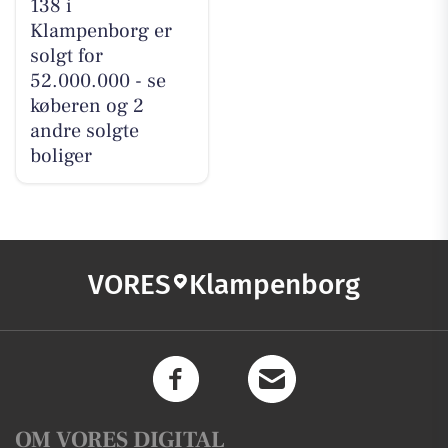
138 i
Klampenborg er
solgt for
52.000.000 - se
køberen og 2
andre solgte
boliger
VORES
Klampenborg
OM VORES DIGITAL