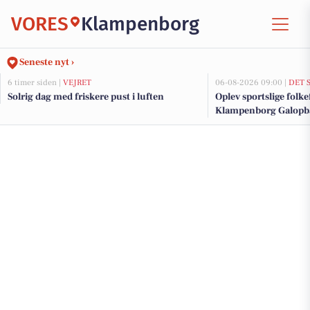
VORES
Klampenborg
Seneste nyt ›
6 timer siden |
VEJRET
06-08-2026 09:00 |
DET 
Solrig dag med friskere pust i luften
Oplev sportslige folke
Klampenborg Galopb