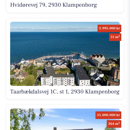
Hvidørevej 79, 2930 Klampenborg
3.995.000 kr
2
51 m
Taarbækdalsvej 1C, st 1, 2930 Klampenborg
35.000.000 kr
2
264 m