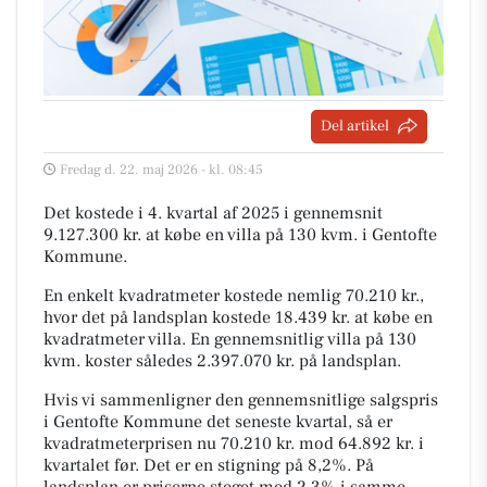
Del artikel
Fredag d. 22. maj 2026 - kl. 08:45
Det kostede i 4. kvartal af 2025 i gennemsnit
9.127.300 kr. at købe en villa på 130 kvm. i Gentofte
Kommune.
En enkelt kvadratmeter kostede nemlig 70.210 kr.,
hvor det på landsplan kostede 18.439 kr. at købe en
kvadratmeter villa. En gennemsnitlig villa på 130
kvm. koster således 2.397.070 kr. på landsplan.
Hvis vi sammenligner den gennemsnitlige salgspris
i Gentofte Kommune det seneste kvartal, så er
kvadratmeterprisen nu 70.210 kr. mod 64.892 kr. i
kvartalet før. Det er en stigning på 8,2%. På
landsplan er priserne steget med 2,3% i samme