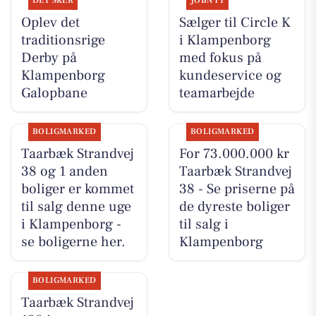
DET SKER
JOBNYT
Oplev det
Sælger til Circle K
traditionsrige
i Klampenborg
Derby på
med fokus på
Klampenborg
kundeservice og
Galopbane
teamarbejde
BOLIGMARKED
BOLIGMARKED
Taarbæk Strandvej
For 73.000.000 kr
38 og 1 anden
Taarbæk Strandvej
boliger er kommet
38 - Se priserne på
til salg denne uge
de dyreste boliger
i Klampenborg -
til salg i
se boligerne her.
Klampenborg
BOLIGMARKED
Taarbæk Strandvej