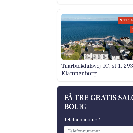
3.995.0
Taarbækdalsvej 1C, st 1, 29
Klampenborg
FÅ TRE GRATIS SA
BOLIG
Telefonnummer *