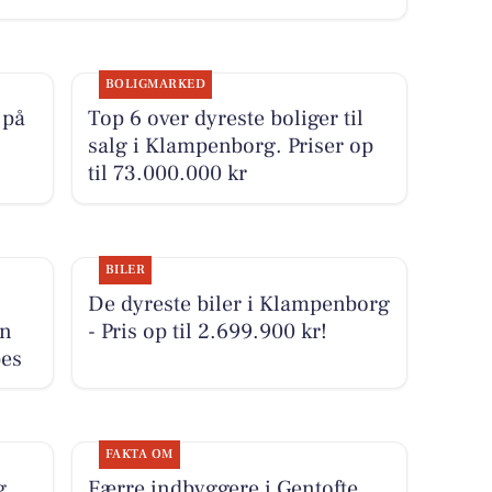
BOLIGMARKED
 på
Top 6 over dyreste boliger til
salg i Klampenborg. Priser op
til 73.000.000 kr
BILER
De dyreste biler i Klampenborg
en
- Pris op til 2.699.900 kr!
bes
FAKTA OM
g
Færre indbyggere i Gentofte