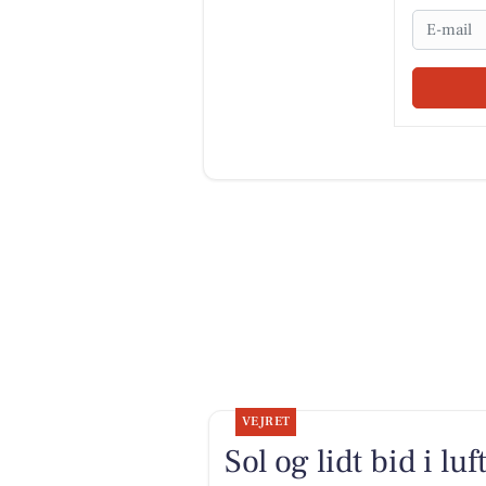
Email
VEJRET
Sol og lidt bid i lu