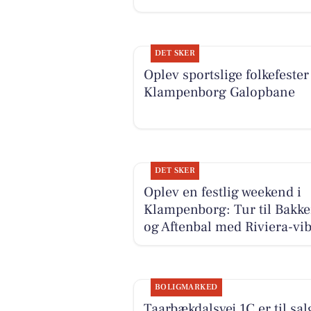
DET SKER
Oplev sportslige folkefester
Klampenborg Galopbane
DET SKER
Oplev en festlig weekend i
Klampenborg: Tur til Bakk
og Aftenbal med Riviera-vi
BOLIGMARKED
Taarbækdalsvej 1C er til sal