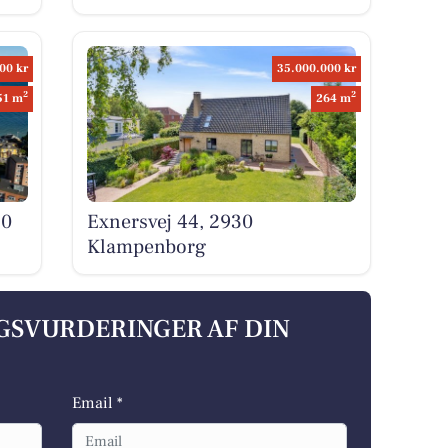
00 kr
35.000.000 kr
2
2
51 m
264 m
30
Exnersvej 44, 2930
Klampenborg
LGSVURDERINGER AF DIN
Email *