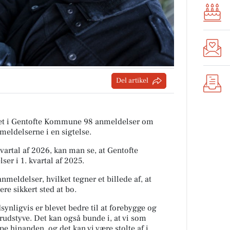
Del artikel
tiet i Gentofte Kommune 98 anmeldelser om
meldelserne i en sigtelse.
rtal af 2026, kan man se, at Gentofte
r i 1. kvartal af 2025.
nmeldelser, hvilket tegner et billede af, at
e sikkert sted at bo.
ynligvis er blevet bedre til at forebygge og
rudstyve. Det kan også bunde i, at vi som
pe hinanden, og det kan vi være stolte af i