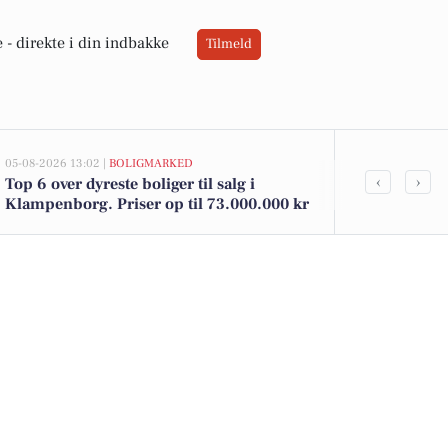
 -
direkte i din indbakke
Tilmeld
05-08-2026 13:02 |
BOLIGMARKED
05-08-2026 09:04
‹
›
Top 6 over dyreste boliger til salg i
Oplev en fes
Klampenborg. Priser op til 73.000.000 kr
Tur til Bakk
vibes