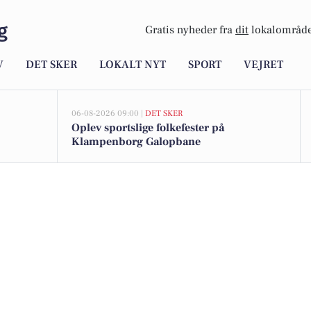
g
Gratis nyheder fra
dit
lokalområde
V
DET SKER
LOKALT NYT
SPORT
VEJRET
06-08-2026 09:00 |
DET SKER
Oplev sportslige folkefester på
Klampenborg Galopbane