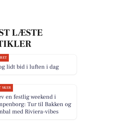
ST LÆSTE
TIKLER
JRET
og lidt bid i luften i dag
T SKER
v en festlig weekend i
mpenborg: Tur til Bakken og
nbal med Riviera-vibes