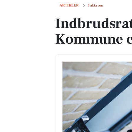
Indbrudsraten i Gentofte Kommune er 
ARTIKLER
Fakta om
Indbrudsrat
Kommune er