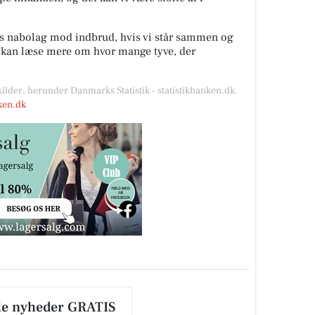
es nabolag mod indbrud, hvis vi står sammen og
u kan læse mere om hvor mange tyve, der
kilder, herunder Danmarks Statistik - statistikbanken.dk.
nken.dk
le nyheder GRATIS