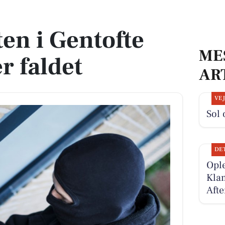
faldet
en i Gentofte
ME
 faldet
AR
VE
Sol 
DE
Ople
Kla
Afte