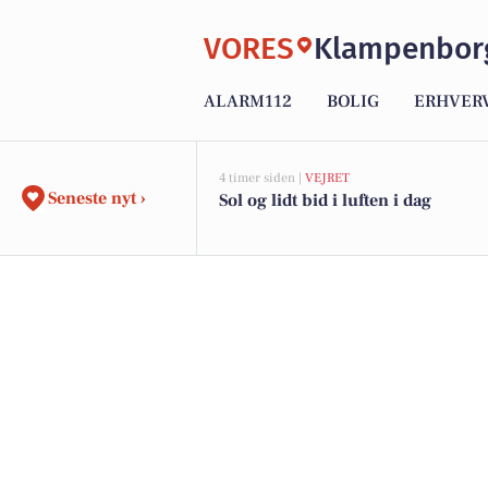
VORES
Klampenbor
ALARM112
BOLIG
ERHVER
4 timer siden |
VEJRET
Seneste nyt ›
Sol og lidt bid i luften i dag