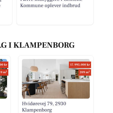
e
Kommune oplever indbrud
ALG I KLAMPENBORG
00 kr
17.995.000 kr
2
2
49 m
209 m
Hvidørevej 79, 2930
Klampenborg