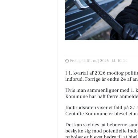
Fredag d. 01. maj 2026 - kl. 10:24
I 1. kvartal af 2026 modtog poli
indbrud. Forrige år endte 24 af an
Hvis man sammenligner med 1. kva
Kommune har haft færre anmeldelse
Indbrudsraten viser et fald på 37 a
Gentofte Kommune er blevet et mer
Det kan skyldes, at beboerne sands
beskytte sig mod potentielle indb
nabolag er blevet bedre til at hjæl