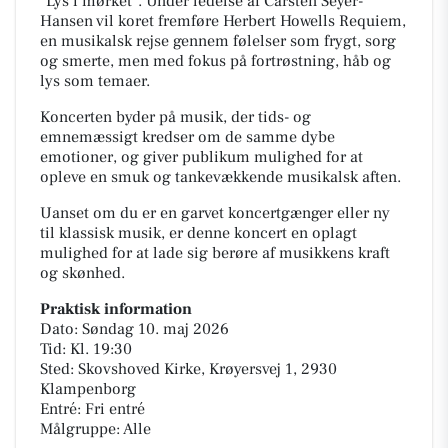
"Lys i mørket". Under ledelse af Carsten Seyer-
Hansen vil koret fremføre Herbert Howells Requiem,
en musikalsk rejse gennem følelser som frygt, sorg
og smerte, men med fokus på fortrøstning, håb og
lys som temaer.
Koncerten byder på musik, der tids- og
emnemæssigt kredser om de samme dybe
emotioner, og giver publikum mulighed for at
opleve en smuk og tankevækkende musikalsk aften.
Uanset om du er en garvet koncertgænger eller ny
til klassisk musik, er denne koncert en oplagt
mulighed for at lade sig berøre af musikkens kraft
og skønhed.
Praktisk information
Dato: Søndag 10. maj 2026
Tid: Kl. 19:30
Sted: Skovshoved Kirke, Krøyersvej 1, 2930
Klampenborg
Entré: Fri entré
Målgruppe: Alle