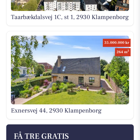
Taarbækdalsvej 1C, st 1, 2930 Klampenborg
35.000.000 kr
2
264 m
Exnersvej 44, 2930 Klampenborg
FÅ TRE GRATIS