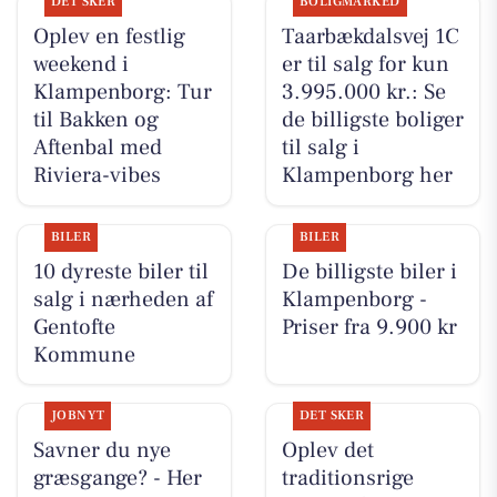
DET SKER
BOLIGMARKED
Oplev en festlig
Taarbækdalsvej 1C
weekend i
er til salg for kun
Klampenborg: Tur
3.995.000 kr.: Se
til Bakken og
de billigste boliger
Aftenbal med
til salg i
Riviera-vibes
Klampenborg her
BILER
BILER
10 dyreste biler til
De billigste biler i
salg i nærheden af
Klampenborg -
Gentofte
Priser fra 9.900 kr
Kommune
JOBNYT
DET SKER
Savner du nye
Oplev det
græsgange? - Her
traditionsrige