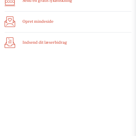
Send en gratis lykønskning
Opret mindeside
Indsend dit læserbidrag