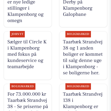
er nye ledige
Derby på
stillinger i
Klampenborg
Klampenborg og
Galopbane
omegn
JOBNYT
BOLIGMARKED
Sælger til Circle K
Taarbæk Strandvej
i Klampenborg
38 og 1 anden
med fokus på
boliger er kommet
kundeservice og
til salg denne uge
teamarbejde
i Klampenborg -
se boligerne her.
BOLIGMARKED
BOLIGMARKED
For 73.000.000 kr
Taarbæk Strandvej
Taarbæk Strandvej
138 i
38 - Se priserne på
Klampenborg er