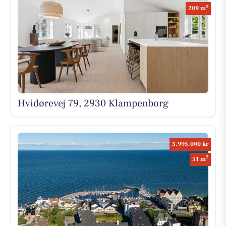
2
209 m
Hvidørevej 79, 2930 Klampenborg
3.995.000 kr
2
51 m