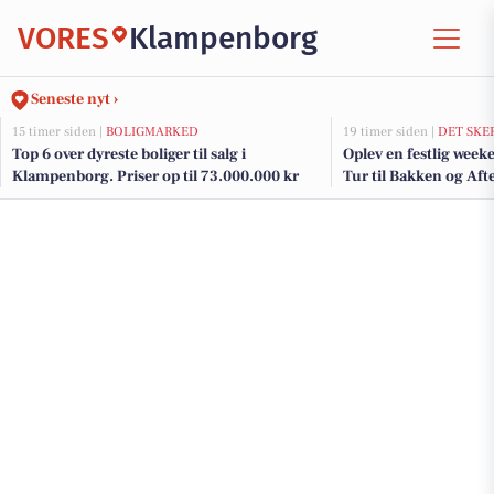
VORES
Klampenborg
Seneste nyt ›
15 timer siden |
BOLIGMARKED
19 timer siden |
DET SKE
Top 6 over dyreste boliger til salg i
Oplev en festlig wee
Klampenborg. Priser op til 73.000.000 kr
Tur til Bakken og Aft
vibes