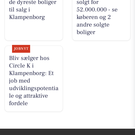
de dyreste boliger
solgt for
til salg i
52.000.000 - se
Klampenborg
køberen og 2
andre solgte
boliger
JOBNYT
Bliv sælger hos
Circle K i
Klampenborg: Et
job med
udviklingspotentia
le og attraktive
fordele