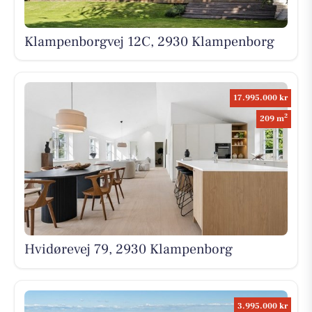
Klampenborgvej 12C, 2930 Klampenborg
17.995.000 kr
2
209 m
Hvidørevej 79, 2930 Klampenborg
3.995.000 kr