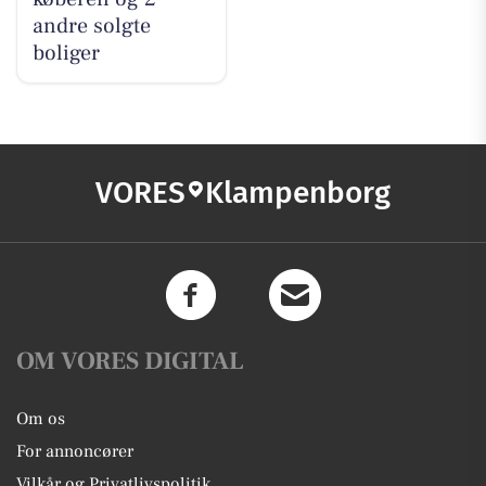
andre solgte
boliger
VORES
Klampenborg
OM VORES DIGITAL
Om os
For annoncører
Vilkår og Privatlivspolitik