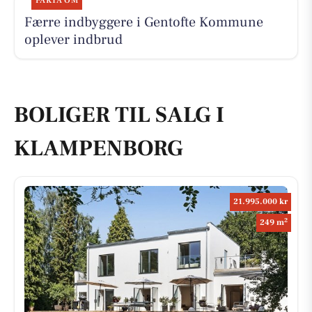
FAKTA OM
Færre indbyggere i Gentofte Kommune
oplever indbrud
BOLIGER TIL SALG I
KLAMPENBORG
21.995.000 kr
2
249 m