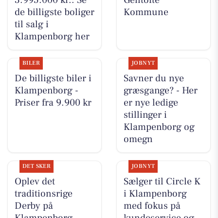
3.995.000 kr.: Se
Gentofte
de billigste boliger
Kommune
til salg i
Klampenborg her
BILER
JOBNYT
De billigste biler i
Savner du nye
Klampenborg -
græsgange? - Her
Priser fra 9.900 kr
er nye ledige
stillinger i
Klampenborg og
omegn
DET SKER
JOBNYT
Oplev det
Sælger til Circle K
traditionsrige
i Klampenborg
Derby på
med fokus på
Klampenborg
kundeservice og