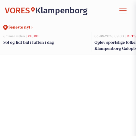
VORES
Klampenborg
Seneste nyt ›
6 timer siden |
VEJRET
06-08-2026 09:00 |
DET 
Sol og lidt bid i luften i dag
Oplev sportslige folke
Klampenborg Galopb