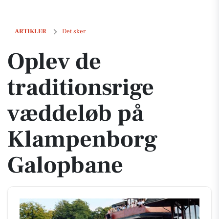
Oplev de traditionsrige væddeløb på Klampenborg Galopbane
ARTIKLER
Det sker
Oplev de
traditionsrige
væddeløb på
Klampenborg
Galopbane