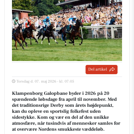
Del artikel
Torsdag d. 07. maj 2026 - kl. 07:05
Klampenborg Galopbane byder i 2026 på 20
spændende løbsdage fra april til november. Med
det traditionsrige Derby som årets højdepunkt,
kan du opleve en sportslig folkefest uden
sidestykke. Kom og vær en del af den unikke
atmosfære, når tusindvis af mennesker samles for
at overvære Nordens smukkeste væddeløb.