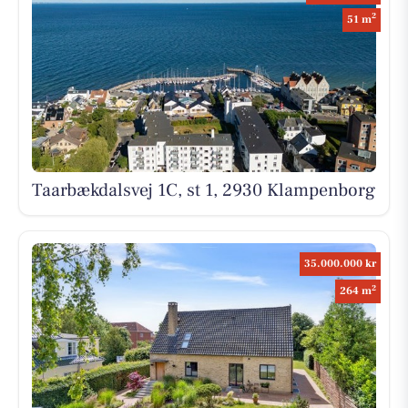
2
51 m
Taarbækdalsvej 1C, st 1, 2930 Klampenborg
35.000.000 kr
2
264 m