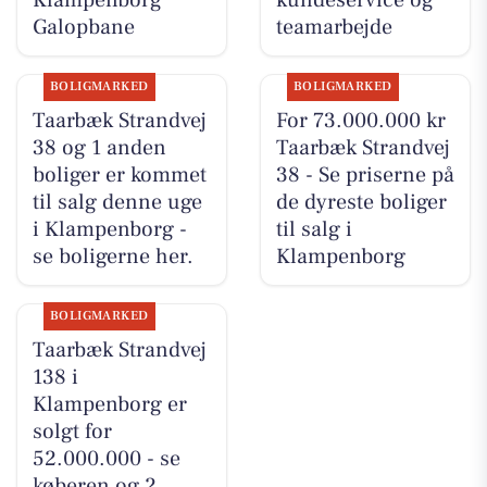
Galopbane
teamarbejde
BOLIGMARKED
BOLIGMARKED
Taarbæk Strandvej
For 73.000.000 kr
38 og 1 anden
Taarbæk Strandvej
boliger er kommet
38 - Se priserne på
til salg denne uge
de dyreste boliger
i Klampenborg -
til salg i
se boligerne her.
Klampenborg
BOLIGMARKED
Taarbæk Strandvej
138 i
Klampenborg er
solgt for
52.000.000 - se
køberen og 2