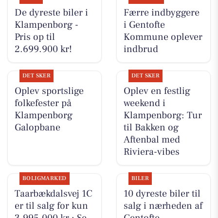
De dyreste biler i
Færre indbyggere
Klampenborg -
i Gentofte
Pris op til
Kommune oplever
2.699.900 kr!
indbrud
DET SKER
DET SKER
Oplev sportslige
Oplev en festlig
folkefester på
weekend i
Klampenborg
Klampenborg: Tur
Galopbane
til Bakken og
Aftenbal med
Riviera-vibes
BOLIGMARKED
BILER
Taarbækdalsvej 1C
10 dyreste biler til
er til salg for kun
salg i nærheden af