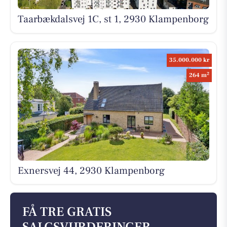
Taarbækdalsvej 1C, st 1, 2930 Klampenborg
35.000.000 kr
2
264 m
Exnersvej 44, 2930 Klampenborg
FÅ TRE GRATIS