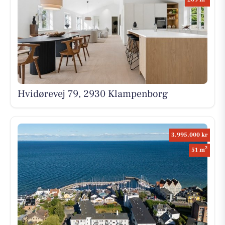
Hvidørevej 79, 2930 Klampenborg
3.995.000 kr
2
51 m