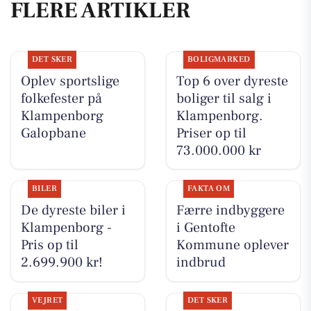
FLERE ARTIKLER
DET SKER
BOLIGMARKED
Oplev sportslige
Top 6 over dyreste
folkefester på
boliger til salg i
Klampenborg
Klampenborg.
Galopbane
Priser op til
73.000.000 kr
BILER
FAKTA OM
De dyreste biler i
Færre indbyggere
Klampenborg -
i Gentofte
Pris op til
Kommune oplever
2.699.900 kr!
indbrud
VEJRET
DET SKER