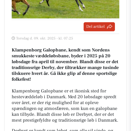
Del artikel
Torsdag d. 09. okt. 2025 - kl. 07:25
Klampenborg Galopbane, kendt som Nordens
smukkeste væddeløbsbane, byder i 2025 på 20
løbsdage fra april til november. Blandt disse er det
traditionsrige Derby, der tiltrækker mange tusinde
tilskuere hvert år. Gå ikke glip af denne sportslige
folkefest!
Klampenborg Galopbane er et ikonisk sted for
hestevæddeløb i Danmark. Med 20 løbsdage spredt
over året, er der rig mulighed for at opleve
spændingen og atmosfæren, som kun en galopbane
kan tilbyde. Blandt disse løb er Derbyet, der er det
mest prestigefyldte og traditionsrige løb i Danmark.
Derbyet er kendt som løbet, som alle vil vinde, og