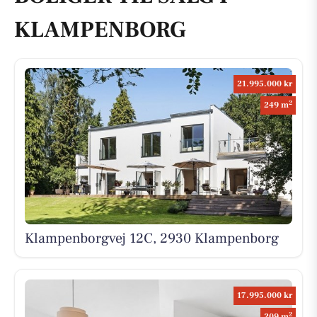
KLAMPENBORG
21.995.000 kr
2
249 m
Klampenborgvej 12C, 2930 Klampenborg
17.995.000 kr
2
209 m