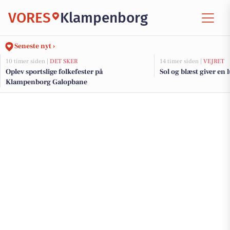
VORES
Klampenborg
Seneste nyt ›
10 timer siden |
DET SKER
14 timer siden |
VEJRET
Oplev sportslige folkefester på
Sol og blæst giver en 
Klampenborg Galopbane