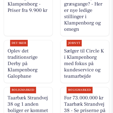
Klampenborg -
græsgange? - Her
Priser fra 9.900 kr
er nye ledige
stillinger i
Klampenborg og
omegn
DET SKER
JOBNYT
Oplev det
Sælger til Circle K
traditionsrige
i Klampenborg
Derby på
med fokus på
Klampenborg
kundeservice og
Galopbane
teamarbejde
BOLIGMARKED
BOLIGMARKED
Taarbæk Strandvej
For 73.000.000 kr
38 og 1 anden
Taarbæk Strandvej
boliger er kommet
38 - Se priserne på