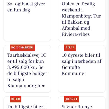
Sol og blæst giver
Oplev en festlig
en lun dag
weekend i
Klampenborg: Tur
til Bakken og
Aftenbal med
Riviera-vibes
BOLIGMARKED
BILER
Taarbækdalsvej 1C
10 dyreste biler til
er til salg for kun
salg i nærheden af
3.995.000 kr.: Se
Gentofte
de billigste boliger
Kommune
til salg i
Klampenborg her
BILER
JOBNYT
De billigste biler i
Savner du nye