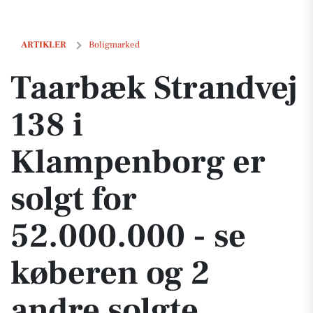
Taarbæk Strandvej 138 i Klampenborg er solgt for 52.000.000 - se køb
ARTIKLER
Boligmarked
Taarbæk Strandvej
138 i
Klampenborg er
solgt for
52.000.000 - se
køberen og 2
andre solgte