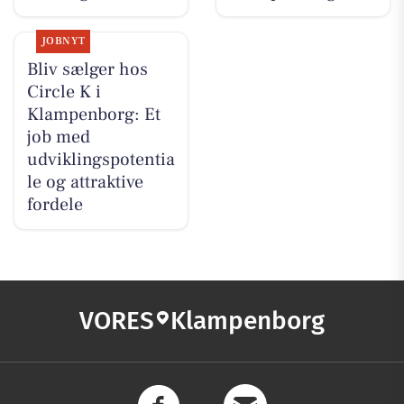
JOBNYT
Bliv sælger hos
Circle K i
Klampenborg: Et
job med
udviklingspotentia
le og attraktive
fordele
VORES
Klampenborg