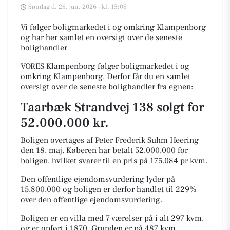
Søndag d. 28. jun. 2026 - kl. 15:08
Vi følger boligmarkedet i og omkring Klampenborg
og har her samlet en oversigt over de seneste
bolighandler
VORES Klampenborg følger boligmarkedet i og
omkring Klampenborg. Derfor får du en samlet
oversigt over de seneste bolighandler fra egnen:
Taarbæk Strandvej 138 solgt for
52.000.000 kr.
Boligen overtages af Peter Frederik Suhm Heering
den 18. maj.
Køberen har betalt 52.000.000 for
boligen, hvilket svarer til en pris på 175.084 pr kvm.
Den offentlige ejendomsvurdering lyder på
15.800.000 og boligen er derfor handlet til 229%
over den offentlige ejendomsvurdering.
Boligen er en villa med 7 værelser på i alt 297 kvm.
og er opført i 1870.
Grunden er på 487 kvm.