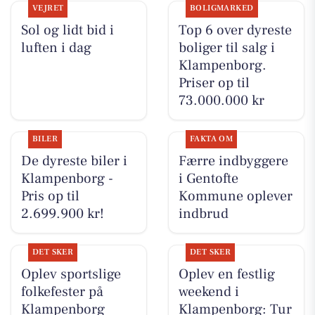
VEJRET
BOLIGMARKED
Sol og lidt bid i
Top 6 over dyreste
luften i dag
boliger til salg i
Klampenborg.
Priser op til
73.000.000 kr
BILER
FAKTA OM
De dyreste biler i
Færre indbyggere
Klampenborg -
i Gentofte
Pris op til
Kommune oplever
2.699.900 kr!
indbrud
DET SKER
DET SKER
Oplev sportslige
Oplev en festlig
folkefester på
weekend i
Klampenborg
Klampenborg: Tur