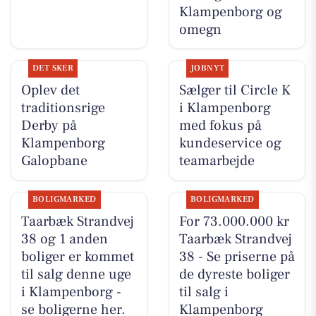
Klampenborg og
omegn
DET SKER
JOBNYT
Oplev det
Sælger til Circle K
traditionsrige
i Klampenborg
Derby på
med fokus på
Klampenborg
kundeservice og
Galopbane
teamarbejde
BOLIGMARKED
BOLIGMARKED
Taarbæk Strandvej
For 73.000.000 kr
38 og 1 anden
Taarbæk Strandvej
boliger er kommet
38 - Se priserne på
til salg denne uge
de dyreste boliger
i Klampenborg -
til salg i
se boligerne her.
Klampenborg