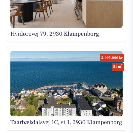
Hvidørevej 79, 2930 Klampenborg
3.995.000 kr
2
51 m
Taarbækdalsvej 1C, st 1, 2930 Klampenborg