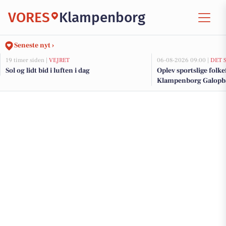
VORES
Klampenborg
Seneste nyt ›
19 timer siden |
VEJRET
06-08-2026 09:00 |
DET 
Sol og lidt bid i luften i dag
Oplev sportslige folke
Klampenborg Galopb