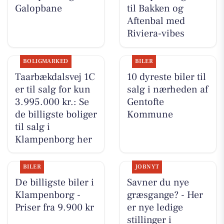
Galopbane
til Bakken og
Aftenbal med
Riviera-vibes
BOLIGMARKED
BILER
Taarbækdalsvej 1C
10 dyreste biler til
er til salg for kun
salg i nærheden af
3.995.000 kr.: Se
Gentofte
de billigste boliger
Kommune
til salg i
Klampenborg her
BILER
JOBNYT
De billigste biler i
Savner du nye
Klampenborg -
græsgange? - Her
Priser fra 9.900 kr
er nye ledige
stillinger i