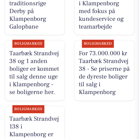
traditionsrige
i Klampenborg
Derby på
med fokus på
Klampenborg
kundeservice og
Galopbane
teamarbejde
BOLIGMARKED
BOLIGMARKED
Taarbæk Strandvej
For 73.000.000 kr
38 og 1 anden
Taarbæk Strandvej
boliger er kommet
38 - Se priserne på
til salg denne uge
de dyreste boliger
i Klampenborg -
til salg i
se boligerne her.
Klampenborg
BOLIGMARKED
Taarbæk Strandvej
138 i
Klampenborg er