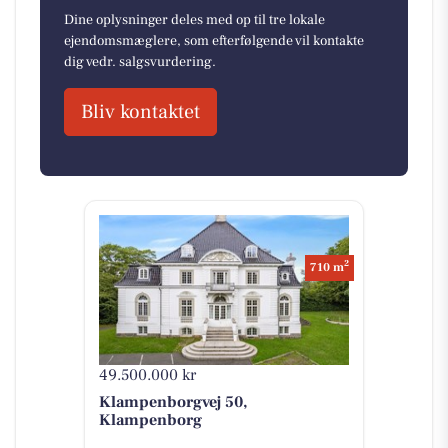
Dine oplysninger deles med op til tre lokale
ejendomsmæglere, som efterfølgende vil kontakte
dig vedr. salgsvurdering.
Bliv kontaktet
2
710 m
49.500.000 kr
Klampenborgvej 50,
Klampenborg