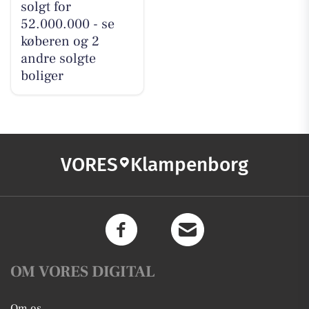
solgt for
52.000.000 - se
køberen og 2
andre solgte
boliger
VORES
Klampenborg
OM VORES DIGITAL
Om os