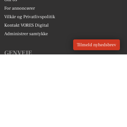
For annoncører
Vilkår og Privatlivspolitik
Kontakt VORES Digital
Administrer samtykke
Tilmeld nyhedsbrev
GENVEJE
Seneste nyt fra Klampenborg
Vores lokale erhverv
Kalenderen for Klampenborg
Fakta om Klampenborg
Erhvervsartikler
Gentofte Kommune
Få en gratis salgsvurdering