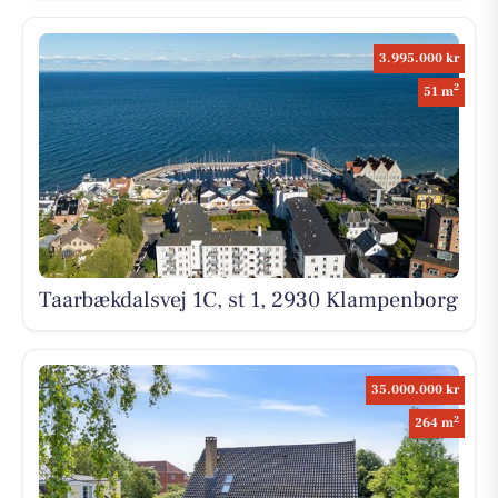
3.995.000 kr
2
51 m
Taarbækdalsvej 1C, st 1, 2930 Klampenborg
35.000.000 kr
2
264 m