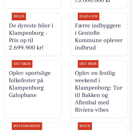
73.000.000 kr
BILER
FAKTA OM
De dyreste biler i
Færre indbyggere
Klampenborg -
i Gentofte
Pris op til
Kommune oplever
2.699.900 kr!
indbrud
DET SKER
DET SKER
Oplev sportslige
Oplev en festlig
folkefester på
weekend i
Klampenborg
Klampenborg: Tur
Galopbane
til Bakken og
Aftenbal med
Riviera-vibes
BOLIGMARKED
BILER