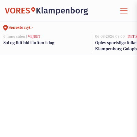
VORES
Klampenborg
Seneste nyt ›
6 timer siden |
VEJRET
06-08-2026 09:00 |
DET 
Sol og lidt bid i luften i dag
Oplev sportslige folke
Klampenborg Galopb