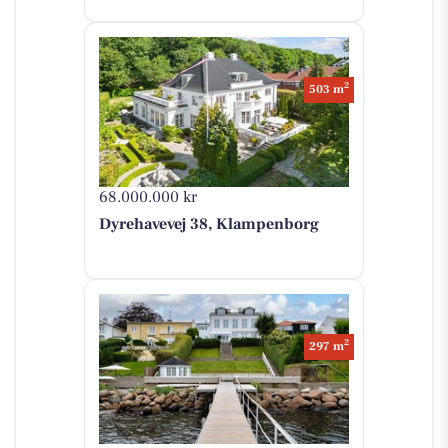
2
503 m
68.000.000 kr
Dyrehavevej 38, Klampenborg
2
297 m