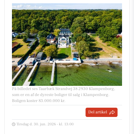
På billedet ses Taarbæk Strandvej 38 2930 Klampenborg,
som er en af de dyreste boliger til salg i Klampenborg.
Boligen koster 83.000.000 kr.
Del artikel
Tirsdag d. 30. jun. 2026 - kl. 13:00