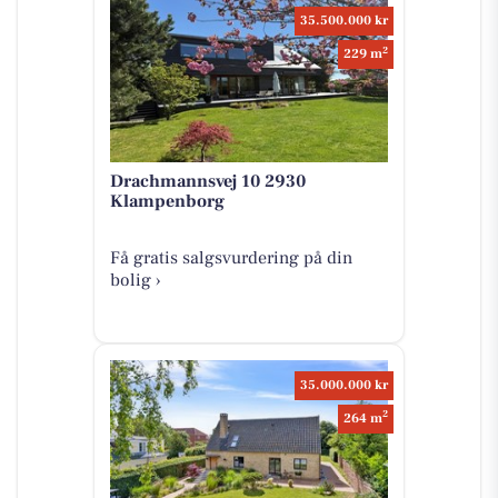
35.500.000 kr
2
229 m
Drachmannsvej 10 2930
Klampenborg
Få gratis salgsvurdering på din
bolig ›
35.000.000 kr
2
264 m