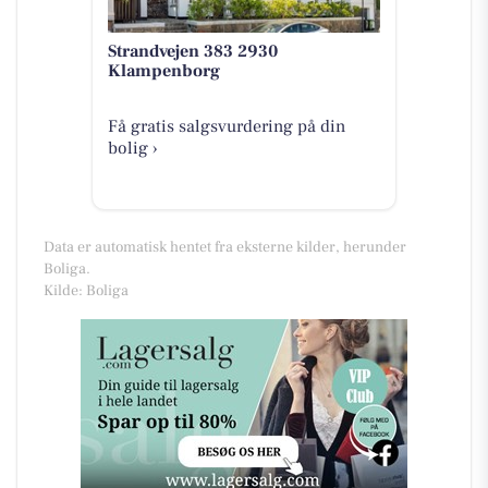
Strandvejen 383 2930
Klampenborg
Få gratis salgsvurdering på din
bolig ›
Data er automatisk hentet fra eksterne kilder, herunder
Boliga.
Kilde: Boliga