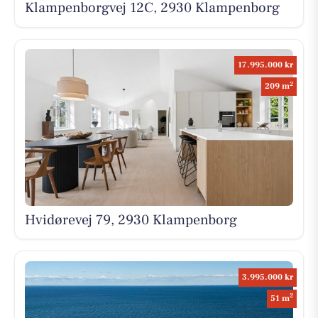
Klampenborgvej 12C, 2930 Klampenborg
17.995.000 kr
2
209 m
Hvidørevej 79, 2930 Klampenborg
3.995.000 kr
2
51 m