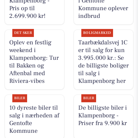
Klampenborg -
i Gentofte
Pris op til
Kommune oplever
2.699.900 kr!
indbrud
DET SKER
BOLIGMARKED
Oplev en festlig
Taarbækdalsvej 1C
weekend i
er til salg for kun
Klampenborg: Tur
3.995.000 kr.: Se
til Bakken og
de billigste boliger
Aftenbal med
til salg i
Riviera-vibes
Klampenborg her
BILER
BILER
10 dyreste biler til
De billigste biler i
salg i nærheden af
Klampenborg -
Gentofte
Priser fra 9.900 kr
Kommune