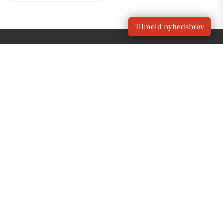
Tilmeld nyhedsbrev
VORES
Klampenborg
OM VORES DIGITAL
Om os
For annoncører
Vilkår og Privatlivspolitik
Kontakt VORES Digital
Administrer samtykke