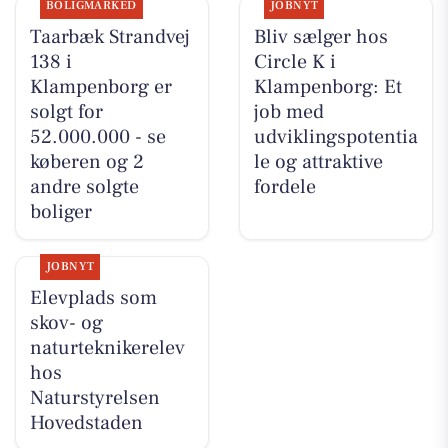
BOLIGMARKED
JOBNYT
Taarbæk Strandvej
Bliv sælger hos
138 i
Circle K i
Klampenborg er
Klampenborg: Et
solgt for
job med
52.000.000 - se
udviklingspotentia
køberen og 2
le og attraktive
andre solgte
fordele
boliger
JOBNYT
Elevplads som
skov- og
naturteknikerelev
hos
Naturstyrelsen
Hovedstaden