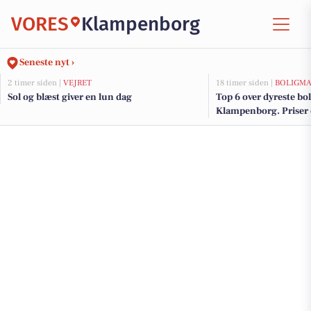
VORES
Klampenborg
Seneste nyt ›
2 timer siden |
VEJRET
18 timer siden |
BOLIGM
Sol og blæst giver en lun dag
Top 6 over dyreste boli
Klampenborg. Priser o