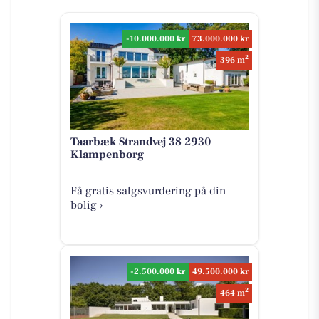
-10.000.000 kr
73.000.000 kr
2
396 m
Taarbæk Strandvej 38 2930
Klampenborg
Få gratis salgsvurdering på din
bolig ›
-2.500.000 kr
49.500.000 kr
2
464 m