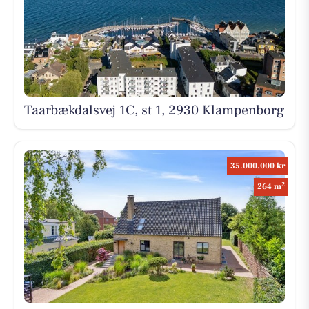
Taarbækdalsvej 1C, st 1, 2930 Klampenborg
35.000.000 kr
2
264 m