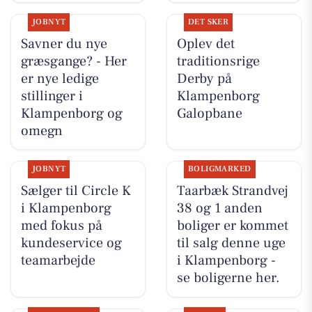
JOBNYT
DET SKER
Savner du nye
Oplev det
græsgange? - Her
traditionsrige
er nye ledige
Derby på
stillinger i
Klampenborg
Klampenborg og
Galopbane
omegn
JOBNYT
BOLIGMARKED
Sælger til Circle K
Taarbæk Strandvej
i Klampenborg
38 og 1 anden
med fokus på
boliger er kommet
kundeservice og
til salg denne uge
teamarbejde
i Klampenborg -
se boligerne her.