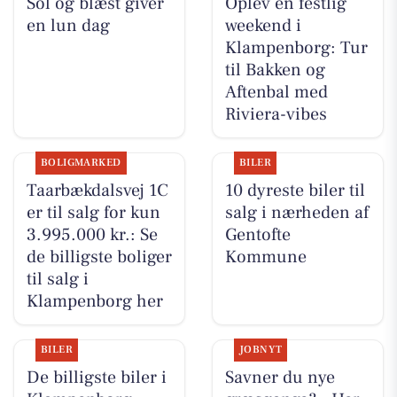
Sol og blæst giver
Oplev en festlig
en lun dag
weekend i
Klampenborg: Tur
til Bakken og
Aftenbal med
Riviera-vibes
BOLIGMARKED
BILER
Taarbækdalsvej 1C
10 dyreste biler til
er til salg for kun
salg i nærheden af
3.995.000 kr.: Se
Gentofte
de billigste boliger
Kommune
til salg i
Klampenborg her
BILER
JOBNYT
De billigste biler i
Savner du nye