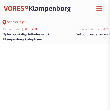
VORES
Klampenborg
Seneste nyt ›
15 timer siden |
DET SKER
19 timer siden |
VEJRET
Oplev sportslige folkefester på
Sol og blæst giver en 
Klampenborg Galopbane