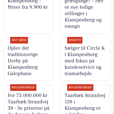
Klampenborg -
græsgange? - Her
Priser fra 9.900 kr
er nye ledige
stillinger i
Klampenborg og
omegn
DET SKER
JOBNYT
Oplev det
Sælger til Circle K
traditionsrige
i Klampenborg
Derby på
med fokus på
Klampenborg
kundeservice og
Galopbane
teamarbejde
BOLIGMARKED
BOLIGMARKED
For 73.000.000 kr
Taarbæk Strandvej
Taarbæk Strandvej
138 i
38 - Se priserne på
Klampenborg er