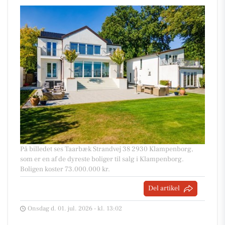
På billedet ses Taarbæk Strandvej 38 2930 Klampenborg,
som er en af de dyreste boliger til salg i Klampenborg.
Boligen koster 73.000.000 kr.
Del artikel
Onsdag d. 01. jul. 2026 - kl. 13:02