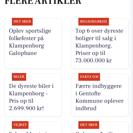
FLERE ARTIKLER
DET SKER
BOLIGMARKED
Oplev sportslige
Top 6 over dyreste
folkefester på
boliger til salg i
Klampenborg
Klampenborg.
Galopbane
Priser op til
73.000.000 kr
BILER
FAKTA OM
De dyreste biler i
Færre indbyggere
Klampenborg -
i Gentofte
Pris op til
Kommune oplever
2.699.900 kr!
indbrud
VEJRET
DET SKER