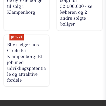
de dyreste boliger
solgt for
til salg i
52.000.000 - se
Klampenborg
køberen og 2
andre solgte
boliger
JOBNYT
Bliv sælger hos
Circle K i
Klampenborg: Et
job med
udviklingspotentia
le og attraktive
fordele