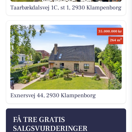
Taarbækdalsvej 1C, st 1, 2930 Klampenborg
35.000.000 kr
2
264 m
Exnersvej 44, 2930 Klampenborg
FÅ TRE GRATIS
SALGSVURDERINGER