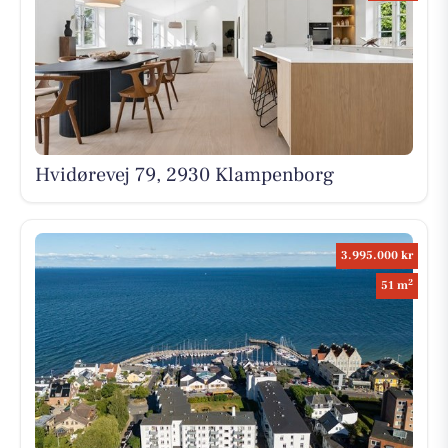
Hvidørevej 79, 2930 Klampenborg
3.995.000 kr
2
51 m