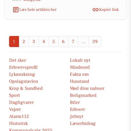
Læs hele artiklen her
Kopiér link
1
2
3
4
5
6
7
...
39
Det sker
Lokalt nyt
Erhvervsprofil
Mindeord
Lykønskning
Fakta om
Opslagstavlen
Husstand
Krop & Sundhed
Mød dine naboer
Sport
Boligmarked
Dagligvarer
Biler
Vejret
Erhverv
Alarm112
Jobnyt
Historisk
Læserbidrag
Kommunalvalg 2025